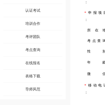
：
认证考试
*
申报项
：
培训合作
所在
考评团队
考点查
考点查询
性
年
在线报名
微
表格下载
*
移动电
导师风范
：