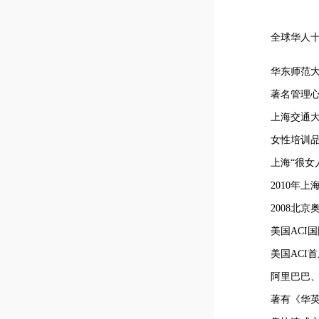
全球华人
华东师范
著名管理
上海交通
女性培训品
上海“很女
2010年
2008北
美国ACI
美国ACI
阿里巴巴
著有《华英