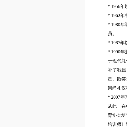
* 19
* 19
* 19
员。
* 19
* 19
于现代礼
补了我国
星、微笑
崇尚礼仪
* 20
从此，在
育协会培
培训师》