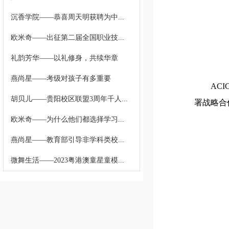
沉香学院——恭喜周天明获聘为中...
欧米奇——出征第二届全国职业技...
礼韵芳华——以礼修身，共续华章
燕尚星——考级对孩子有多重要
AC
胡贝儿——贵阳校区联盟3周年千人...
署战略合
欧米奇——为什么他们都选择学习...
燕尚星——教育部引导非学科类校...
微舞生活——2023粤港澳童星童模...